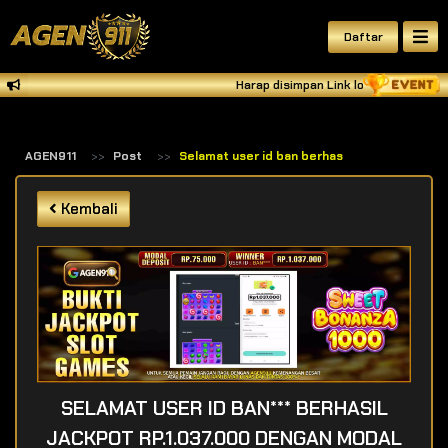
Daftar
Harap disimpan Link login resmi : htt
AGEN911
Post
Selamat user id ban berhasil jackpot rp 1 0
Kembali
SELAMAT USER ID BAN*** BERHASIL
JACKPOT RP.1.037.000 DENGAN MODAL