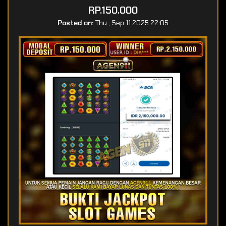
RP.150.000
Posted on:
Thu , Sep 11 2025 22:05