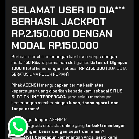
SELAMAT USER ID DIA***
BERHASIL JACKPOT
RP.2.150.000 DENGAN
MODAL RP.150.000
Berhasil meraih kemenangan luar biasa hanya dengan
modal 1
50 Ribu
di permainan slot games
Gates of Olympus
1000 !!
Total kemenangan sebesar
RP.2.150.000
(DUA JUTA
SERATUS LIMA PULUH RUPIAH)!
Pihak
AGEN911
mengucapkan terima kasih atas
kepercayaan yang diberikan kepada kami sebagai
SITUS
SLOT ONLINE TERPERCAYA
yang selalu membayar
kemenangan member hingga
lunas, tanpa syarat dan
tanpa drama!
Masih ragu dengan AGEN911?
Dimana lagi ada situs slot online yang
terbukti membayar
kemenangan besar dengan cepat dan aman?
Di
AGEN911
, berapapun kemenangan Anda,
pasti kami