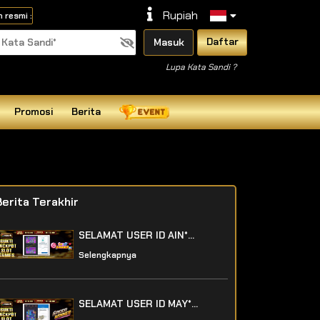
Rupiah
 : https://t.ly/agen911resmi untuk menghindari situs penipu / scam !
Daftar
Masuk
Lupa Kata Sandi ?
Promosi
Berita
Berita Terakhir
SELAMAT USER ID AIN*...
Selengkapnya
SELAMAT USER ID MAY*...