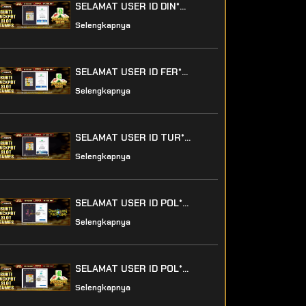
SELAMAT USER ID DIN*...
Selengkapnya
SELAMAT USER ID FER*...
Selengkapnya
SELAMAT USER ID TUR*...
Selengkapnya
SELAMAT USER ID POL*...
Selengkapnya
SELAMAT USER ID POL*...
Selengkapnya