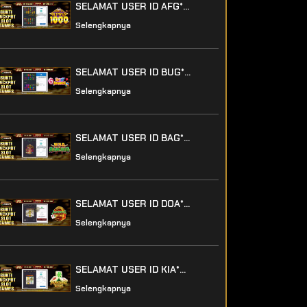
SELAMAT USER ID AFG*...
Selengkapnya
SELAMAT USER ID BUG*...
Selengkapnya
SELAMAT USER ID BAG*...
Selengkapnya
SELAMAT USER ID DOA*...
Selengkapnya
SELAMAT USER ID KIA*...
Selengkapnya