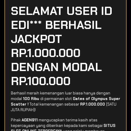
SELAMAT USER ID
EDI*** BERHASIL
JACKPOT
RP.1.000.000
DENGAN MODAL
RP.100.000
Berhasil meraih kemenangan luar biasa hanya dengan
modal
100 Ribu
di permainan slot
Gates of Olympus Super
Scatter !
Total kemenangan sebesar
RP.1.000.000
(SATU
JUTA RUPIAH)!
Pihak
AGEN911
mengucapkan terima kasih atas
kepercayaan yang diberikan kepada kami sebagai
SITUS