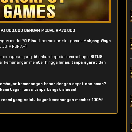
P.1.000.000 DENGAN MODAL RP.70.000
engan modal 7
0 Ribu
di permainan slot games
Mahjong Ways
U JUTA RUPIAH)!
epercayaan yang diberikan kepada kami sebagai
SITUS
ar kemenangan member hingga
lunas, tanpa syarat dan
membayar kemenangan besar dengan cepat dan aman?
 kami bayar lunas tanpa banyak alasan!
us resmi yang selalu bayar kemenangan member 100%!