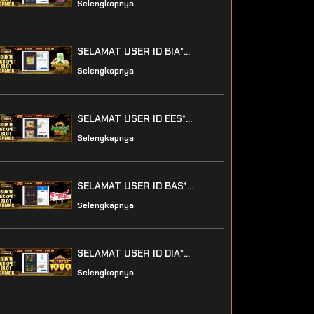
Selengkapnya
SELAMAT USER ID BIA*...
Selengkapnya
SELAMAT USER ID EES*...
Selengkapnya
SELAMAT USER ID BAS*...
Selengkapnya
SELAMAT USER ID DIA*...
Selengkapnya