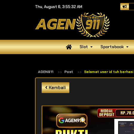
Thu, August 6, 3:55:33 AM
Slot
Sportsbook
AGEN911
Post
Selamat user id tuh berhasi
Kembali