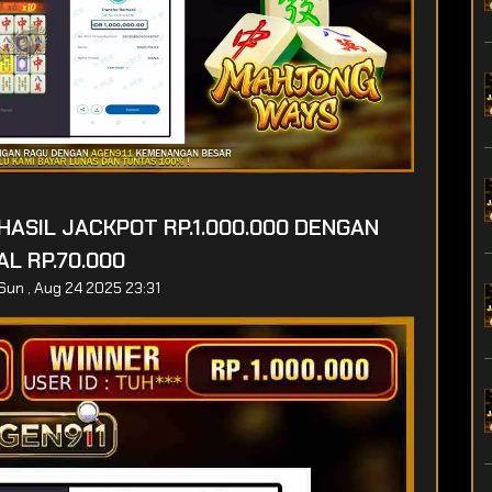
HASIL JACKPOT RP.1.000.000 DENGAN
L RP.70.000
Sun , Aug 24 2025 23:31