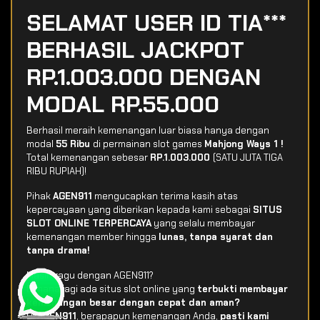
SELAMAT USER ID TIA***
BERHASIL JACKPOT
RP.1.003.000 DENGAN
MODAL RP.55.000
Berhasil meraih kemenangan luar biasa hanya dengan
modal
55 Ribu
di permainan slot games
Mahjong Ways 1 !
Total kemenangan sebesar
RP.1.003.000
(SATU JUTA TIGA
RIBU RUPIAH)!
Pihak
AGEN911
mengucapkan terima kasih atas
kepercayaan yang diberikan kepada kami sebagai
SITUS
SLOT ONLINE TERPERCAYA
yang selalu membayar
kemenangan member hingga
lunas, tanpa syarat dan
tanpa drama!
Masih ragu dengan AGEN911?
Dimana lagi ada situs slot online yang
terbukti membayar
kemenangan besar dengan cepat dan aman?
Di
AGEN911
, berapapun kemenangan Anda,
pasti kami