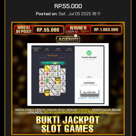
RP.55.000
Posted on:
Sat , Jul 05 2025 18:11