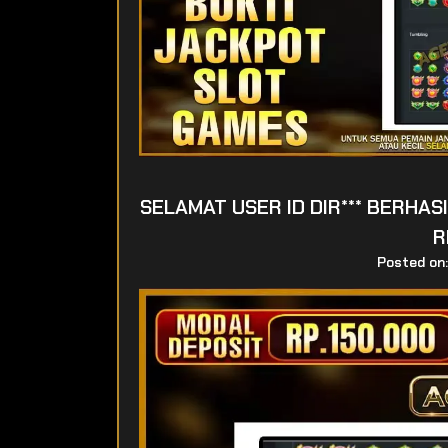
SELAMAT USER ID DIR*** BERHAS
R
Posted on