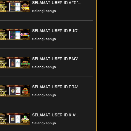
SELAMAT USER ID AFG*...
Selengkapnya
SELAMAT USER ID BUG*...
Selengkapnya
SELAMAT USER ID BAG*...
Selengkapnya
SELAMAT USER ID DOA*...
Selengkapnya
SELAMAT USER ID KIA*...
Selengkapnya