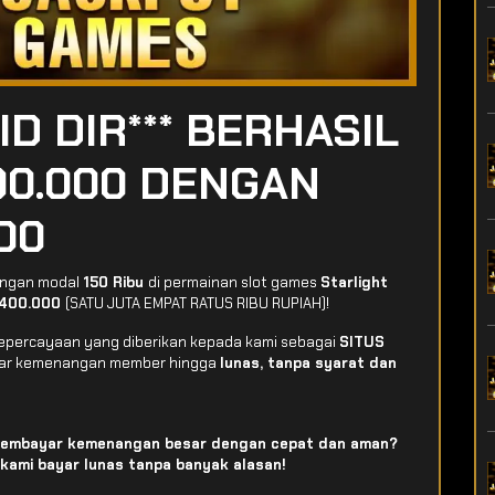
D DIR*** BERHASIL
400.000 DENGAN
00
engan modal
150 Ribu
di permainan slot games
Starlight
.400.000
(SATU JUTA EMPAT RATUS RIBU RUPIAH)!
epercayaan yang diberikan kepada kami sebagai
SITUS
ar kemenangan member hingga
lunas, tanpa syarat dan
membayar kemenangan besar dengan cepat dan aman?
 kami bayar lunas tanpa banyak alasan!