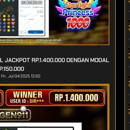
IL JACKPOT RP.1.400.000 DENGAN MODAL
P.150.000
:
Fri , Jul 04 2025 13:50