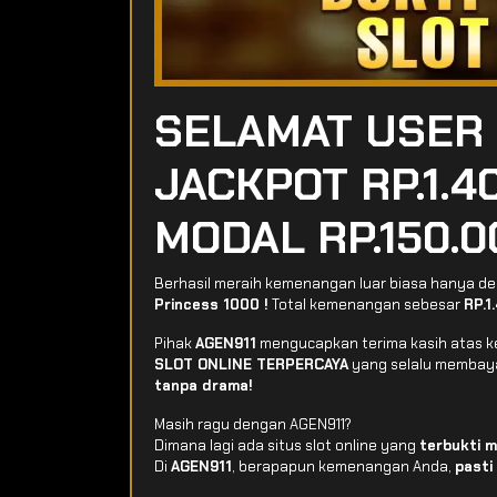
SELAMAT USER I
JACKPOT RP.1.
MODAL RP.150.0
Berhasil meraih kemenangan luar biasa hanya d
Princess 1000 !
Total kemenangan sebesar
RP.1
Pihak
AGEN911
mengucapkan terima kasih atas k
SLOT ONLINE TERPERCAYA
yang selalu membay
tanpa drama!
Masih ragu dengan AGEN911?
Dimana lagi ada situs slot online yang
terbukti 
Di
AGEN911
, berapapun kemenangan Anda,
pasti