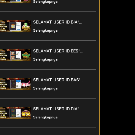
Selengkapnya
SELAMAT USER ID BIA*...
Selengkapnya
SELAMAT USER ID EES*...
Selengkapnya
SELAMAT USER ID BAS*...
Selengkapnya
SELAMAT USER ID DIA*...
Selengkapnya