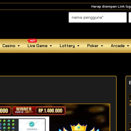
Harap disimpan Link login resmi
Casino
Live Game
Lottery
Poker
Arcade
l jackpot rp 1 400 000 dengan modal rp 150 000