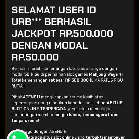
SELAMAT USER ID
URB*** BERHASIL
JACKPOT RP.500.000
DENGAN MODAL
RP.50.000
Berhasil meraih kemenangan luar biasa hanya dengan
modal
50 Ribu
di permainan slot games
Mahjong Ways 1 !
Total kemenangan sebesar
RP.500.000
(LIMA RATUS RIBU
RUPIAH)!
Pihak
AGEN911
mengucapkan terima kasih atas
kepercayaan yang diberikan kepada kami sebagai
SITUS
SLOT ONLINE TERPERCAYA
yang selalu membayar
kemenangan member hingga
lunas, tanpa syarat dan
tanpa drama!
Masih ragu dengan AGEN911?
Dimana lagi ada situs slot online yang
terbukti membayar