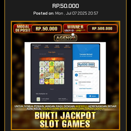
RP.50.000
Posted on:
Mon , Jul 07 2025 20:57