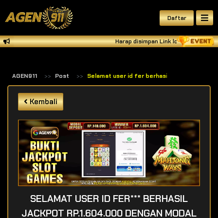
Daftar
Harap disimpan Link login resmi : htt
AGEN911
Post
Selamat user id fer berhasil jackpot rp 1 6
Kembali
SELAMAT USER ID FER*** BERHASIL
JACKPOT RP.1.604.000 DENGAN MODAL