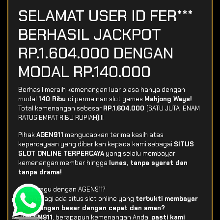
SELAMAT USER ID FER***
BERHASIL JACKPOT
RP.1.604.000 DENGAN
MODAL RP.140.000
Berhasil meraih kemenangan luar biasa hanya dengan
modal
140 Ribu
di permainan slot games
Mahjong Ways!
Total kemenangan sebesar
RP.1.604.000
(SATU JUTA ENAM
RATUS EMPAT RIBU RUPIAH)!!!
Pihak
AGEN911
mengucapkan terima kasih atas
kepercayaan yang diberikan kepada kami sebagai
SITUS
SLOT ONLINE TERPERCAYA
yang selalu membayar
kemenangan member hingga
lunas, tanpa syarat dan
tanpa drama!
Masih ragu dengan AGEN911?
Dimana lagi ada situs slot online yang
terbukti membayar
kemenangan besar dengan cepat dan aman?
Di
AGEN911
, berapapun kemenangan Anda,
pasti kami