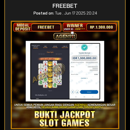
FREEBET
Posted on:
Tue , Jun 17 2025 20:24