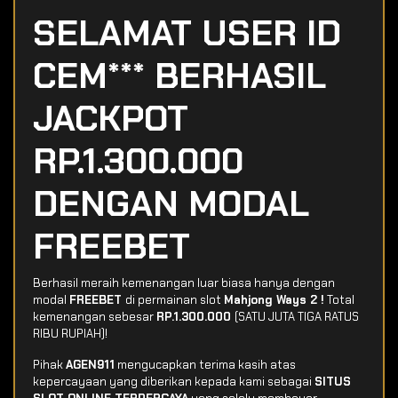
SELAMAT USER ID
CEM*** BERHASIL
JACKPOT
RP.1.300.000
DENGAN MODAL
FREEBET
Berhasil meraih kemenangan luar biasa hanya dengan
modal
FREEBET
di permainan slot
Mahjong Ways 2 !
Total
kemenangan sebesar
RP.1.300.000
(SATU JUTA TIGA RATUS
RIBU RUPIAH)!
Pihak
AGEN911
mengucapkan terima kasih atas
kepercayaan yang diberikan kepada kami sebagai
SITUS