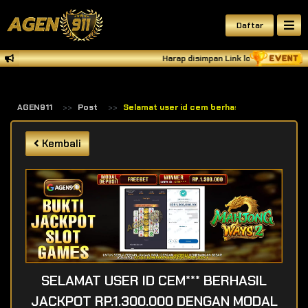
Daftar
Harap disimpan Link login resmi : htt
AGEN911
Post
Selamat user id cem berhasil jackpot rp 1 
Kembali
SELAMAT USER ID CEM*** BERHASIL
JACKPOT RP.1.300.000 DENGAN MODAL