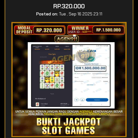
RP.320.000
Posted on:
Tue , Sep 16 2025 23:11