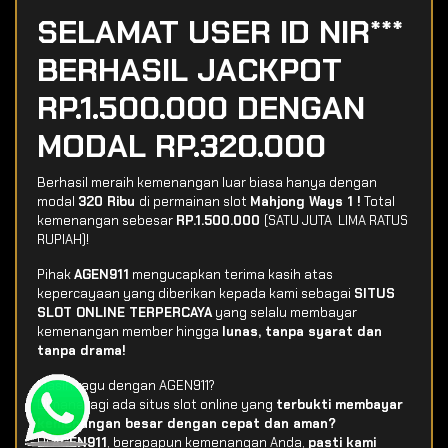
SELAMAT USER ID NIR***
BERHASIL JACKPOT
RP.1.500.000 DENGAN
MODAL RP.320.000
Berhasil meraih kemenangan luar biasa hanya dengan
modal
320 Ribu
di permainan slot
Mahjong Ways 1 !
Total
kemenangan sebesar
RP.1.500.000
(SATU JUTA LIMA RATUS
RUPIAH)!
Pihak
AGEN911
mengucapkan terima kasih atas
kepercayaan yang diberikan kepada kami sebagai
SITUS
SLOT ONLINE TERPERCAYA
yang selalu membayar
kemenangan member hingga
lunas, tanpa syarat dan
tanpa drama!
Masih ragu dengan AGEN911?
Dimana lagi ada situs slot online yang
terbukti membayar
kemenangan besar dengan cepat dan aman?
Di
AGEN911
, berapapun kemenangan Anda,
pasti kami